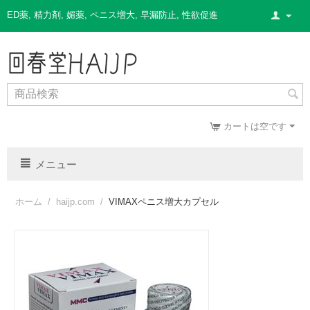
ED薬
,
精力剤
,
媚薬
,
ペニス増大
,
早漏防止
,
性欲促進
カートは空です
メニュー
ホーム
/
haijp.com
/
VIMAXペニス増大カプセル