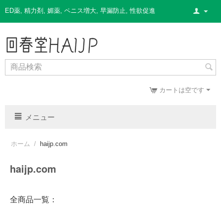
ED薬
,
精力剤
,
媚薬
,
ペニス増大
,
早漏防止
,
性欲促進
カートは空です
メニュー
ホーム
/
haijp.com
haijp.com
全商品一覧：