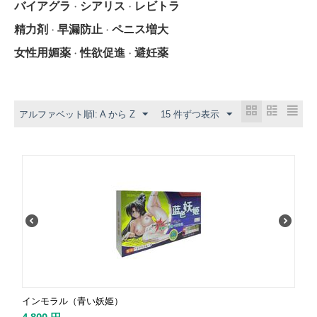
バイアグラ
シアリス
レビトラ
・
・
精力剤
早漏防止
ペニス増大
・
・
女性用媚薬
性欲促進
避妊薬
・
・
アルファベット順l: A から Z
15 件ずつ表示
インモラル（青い妖姫）