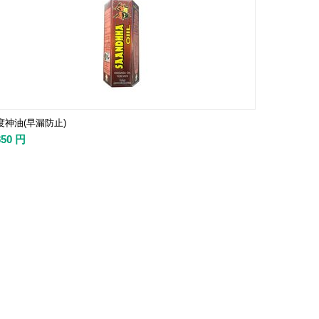
度神油(早漏防止)
850
円