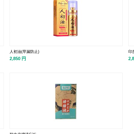
人初油(早漏防止)
印
2,850
円
2,