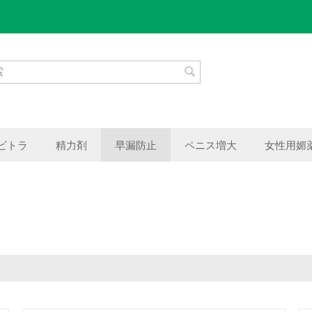
ビトラ
精力剤
早漏防止
ペニス増大
女性用媚