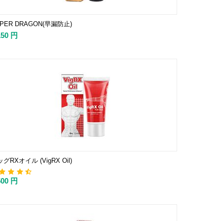
PER DRAGON(早漏防止)
150
円
グRXオイル (VigRX Oil)
500
円