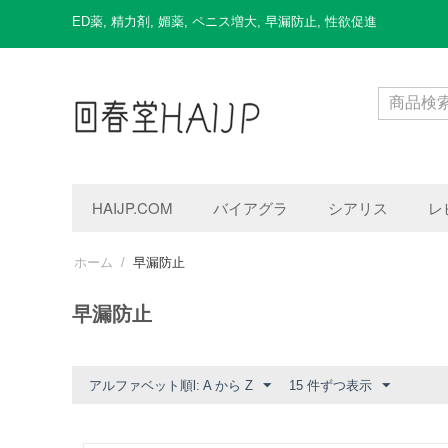
ED薬
,
精力剤
,
媚薬
,
ペニス増大
,
早漏防止
,
性欲促進
HAIJP.COM
バイアグラ
シアリス
レ
ホーム
/
早漏防止
早漏防止
アルファベット順l: A から Z
15 件ずつ表示