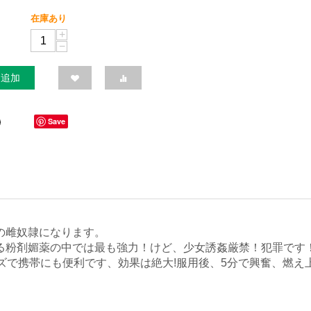
在庫あり
+
−
に追加
Save
貴方の雌奴隷になります。
溢れる粉剤媚薬の中では最も強力！けど、少女誘姦厳禁！犯罪です！
イズで携帯にも便利です、効果は絶大!服用後、5分で興奮、燃