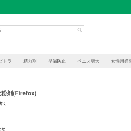
ビトラ
精力剤
早漏防止
ペニス増大
女性用媚
剤(Firefox)
書く
わせ