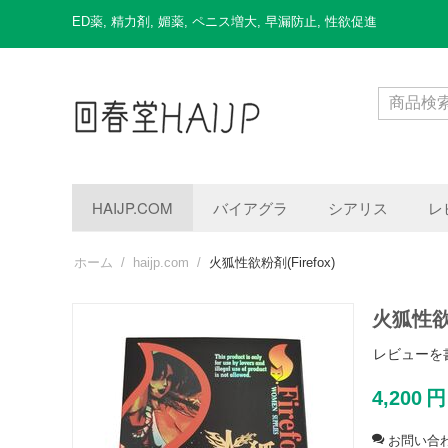
ED薬
,
精力剤
,
媚薬
,
ペニス増大
,
早漏防止
,
性欲促進
HAIJP.COM
バイアグラ
シアリス
レ
ホーム
/
haijp.com
/
火狐性欲粉剤(Firefox)
火狐性欲粉
レビューを
4,200
円
お問い合